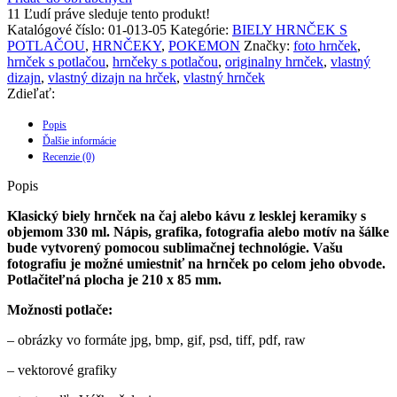
(Biely)-
11
Ľudí práve sleduje tento produkt!
Pikachu
Katalógové číslo:
01-013-05
Kategórie:
BIELY HRNČEK S
POTLAČOU
,
HRNČEKY
,
POKEMON
Značky:
foto hrnček
,
hrnček s potlačou
,
hrnčeky s potlačou
,
originalny hrnček
,
vlastný
dizajn
,
vlastný dizajn na hrček
,
vlastný hrnček
Zdieľať:
Popis
Ďalšie informácie
Recenzie (0)
Popis
Klasický biely hrnček na čaj alebo kávu z lesklej keramiky s
objemom 330 ml. Nápis, grafika, fotografia alebo motív na šálke
bude vytvorený pomocou sublimačnej technológie. Vašu
fotografiu je možné umiestniť na hrnček po celom jeho obvode.
Potlačiteľná plocha je 210 x 85 mm.
Možnosti potlače:
– obrázky vo formáte jpg, bmp, gif, psd, tiff, pdf, raw
– vektorové grafiky