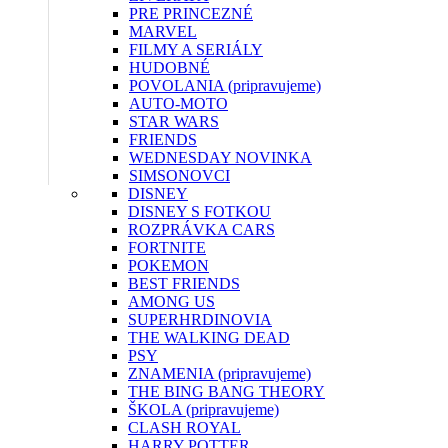
PRE PRINCEZNÉ
MARVEL
FILMY A SERIÁLY
HUDOBNÉ
POVOLANIA (pripravujeme)
AUTO-MOTO
STAR WARS
FRIENDS
WEDNESDAY
NOVINKA
SIMSONOVCI
DISNEY
DISNEY S FOTKOU
ROZPRÁVKA CARS
FORTNITE
POKEMON
BEST FRIENDS
AMONG US
SUPERHRDINOVIA
THE WALKING DEAD
PSY
ZNAMENIA (pripravujeme)
THE BING BANG THEORY
ŠKOLA (pripravujeme)
CLASH ROYAL
HARRY POTTER