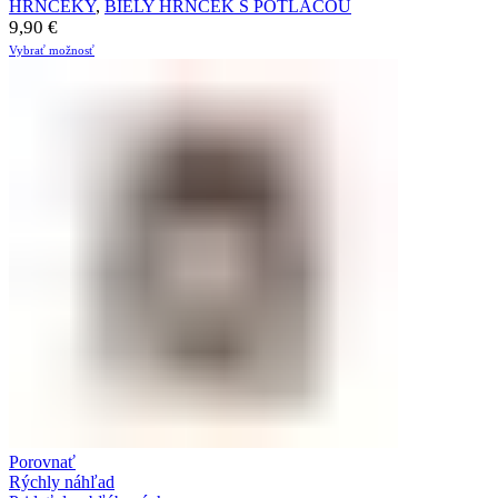
HRNČEKY
,
BIELY HRNČEK S POTLAČOU
9,90
€
Vybrať možnosť
Porovnať
Rýchly náhľad