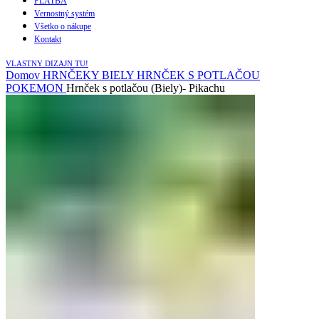
PLATBA
Vernostný systém
Všetko o nákupe
Kontakt
VLASTNY DIZAJN TU!
Domov
HRNČEKY
BIELY HRNČEK S POTLAČOU
POKEMON
Hrnček s potlačou (Biely)- Pikachu