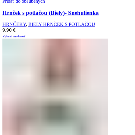
Pridať do obľúbených
Hrnček s potlačou (Biely)- Snehulienka
HRNČEKY
,
BIELY HRNČEK S POTLAČOU
9,90
€
Vybrať možnosť