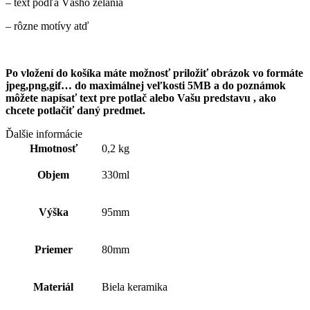
– text podľa Vášho želania
– rôzne motívy atď
Po vložení do košíka máte možnosť priložiť obrázok vo formáte
jpeg,png,gif… do maximálnej veľkosti 5MB a do poznámok
môžete napísať text pre
potlač alebo Vašu predstavu , ako
chcete potlačiť daný predmet.
Ďalšie informácie
Hmotnosť
0,2 kg
Objem
330ml
Výška
95mm
Priemer
80mm
Materiál
Biela keramika