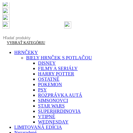
Doručenie do 2-3 pracovných dní
Garantovaná kvalita
Doprava zadarmo od 50 €
info@originalnetricka.sk
+421 948 013 921
VYBRAŤ KATEGÓRIU
HRNČEKY
BIELY HRNČEK S POTLAČOU
DISNEY
FILMY A SERIÁLY
HARRY POTTER
OSTATNÉ
POKEMON
PSY
ROZPRÁVKA AUTÁ
SIMSONOVCI
STAR WARS
SUPERHRDINOVIA
VTIPNÉ
WEDNESDAY
LIMITOVANÁ EDÍCIA
Nezaradené