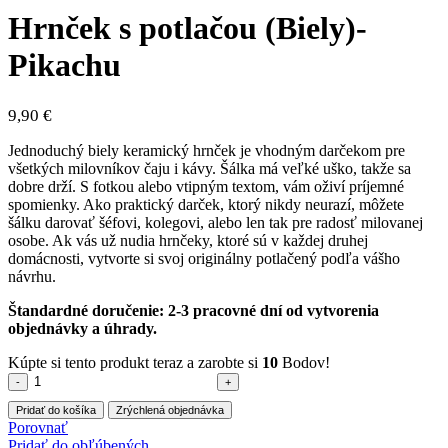
Hrnček s potlačou (Biely)-
Pikachu
9,90
€
Jednoduchý biely keramický hrnček je vhodným darčekom pre
všetkých milovníkov čaju i kávy. Šálka má veľké uško, takže sa
dobre drží. S fotkou alebo vtipným textom, vám oživí príjemné
spomienky. Ako praktický darček, ktorý nikdy neurazí, môžete
šálku darovať šéfovi, kolegovi, alebo len tak pre radosť milovanej
osobe. Ak vás už nudia hrnčeky, ktoré sú v každej druhej
domácnosti, vytvorte si svoj originálny potlačený podľa vášho
návrhu.
Štandardné doručenie: 2-3 pracovné dní od vytvorenia
objednávky a úhrady.
Kúpte si tento produkt teraz a zarobte si
10
Bodov!
množstvo
Hrnček
Pridať do košíka
Zrýchlená objednávka
s
Porovnať
potlačou
Pridať do obľúbených