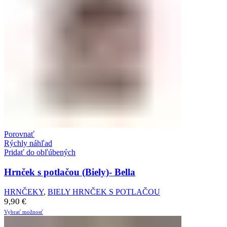
Porovnať
Rýchly náhľad
Pridať do obľúbených
Hrnček s potlačou (Biely)- Bella
HRNČEKY
,
BIELY HRNČEK S POTLAČOU
9,90
€
Vybrať možnosť