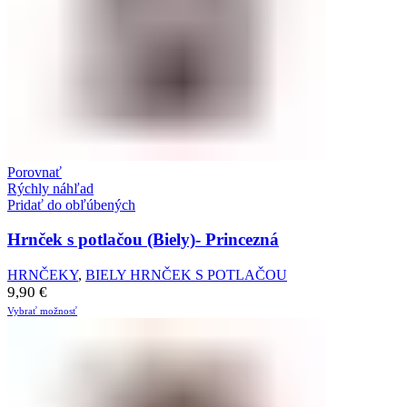
Porovnať
Rýchly náhľad
Pridať do obľúbených
Hrnček s potlačou (Biely)- Princezná
HRNČEKY
,
BIELY HRNČEK S POTLAČOU
9,90
€
Vybrať možnosť