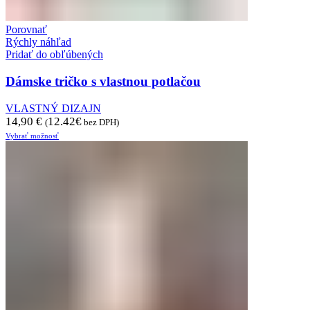
Porovnať
Rýchly náhľad
Pridať do obľúbených
Dámske tričko s vlastnou potlačou
VLASTNÝ DIZAJN
14,90
€
12.42
€
(
bez DPH)
Vybrať možnosť