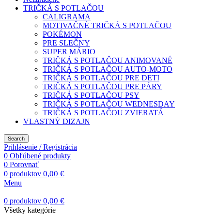
TRIČKÁ S POTLAČOU
CALIGRAMA
MOTIVAČNÉ TRIČKÁ S POTLAČOU
POKÉMON
PRE SLEČNY
SUPER MÁRIO
TRIČKÁ S POTLAČOU ANIMOVANÉ
TRIČKÁ S POTLAČOU AUTO-MOTO
TRIČKÁ S POTLAČOU PRE DETI
TRIČKÁ S POTLAČOU PRE PÁRY
TRIČKÁ S POTLAČOU PSY
TRIČKÁ S POTLAČOU WEDNESDAY
TRIČKÁ S POTLAČOU ZVIERATÁ
VLASTNÝ DIZAJN
Search
Prihlásenie / Registrácia
0
Obľúbené produkty
0
Porovnať
0,00
€
0
produktov
Menu
0,00
€
0
produktov
Všetky kategórie