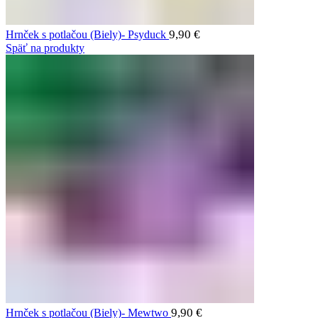
9,90
€
Hrnček s potlačou (Biely)- Psyduck
Späť na produkty
9,90
€
Hrnček s potlačou (Biely)- Mewtwo