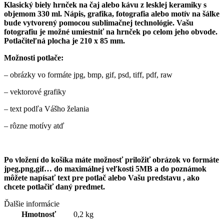
Klasický biely hrnček na čaj alebo kávu z lesklej keramiky s
objemom 330 ml. Nápis, grafika, fotografia alebo motív na šálke
bude vytvorený pomocou sublimačnej technológie. Vašu
fotografiu je možné umiestniť na hrnček po celom jeho obvode.
Potlačiteľná plocha je 210 x 85 mm.
Možnosti potlače:
– obrázky vo formáte jpg, bmp, gif, psd, tiff, pdf, raw
– vektorové grafiky
– text podľa Vášho želania
– rôzne motívy atď
Po vložení do košíka máte možnosť priložiť obrázok vo formáte
jpeg,png,gif… do maximálnej veľkosti 5MB a do poznámok
môžete napísať text pre
potlač alebo Vašu predstavu , ako
chcete potlačiť daný predmet.
Ďalšie informácie
Hmotnosť
0,2 kg