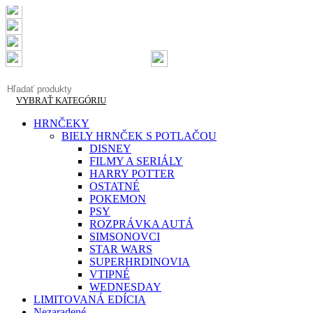
Doručenie do 2-3 pracovných dní
Garantovaná kvalita
Doprava zadarmo od 50 €
info@originalnetricka.sk
+421 948 013 921
VYBRAŤ KATEGÓRIU
HRNČEKY
BIELY HRNČEK S POTLAČOU
DISNEY
FILMY A SERIÁLY
HARRY POTTER
OSTATNÉ
POKEMON
PSY
ROZPRÁVKA AUTÁ
SIMSONOVCI
STAR WARS
SUPERHRDINOVIA
VTIPNÉ
WEDNESDAY
LIMITOVANÁ EDÍCIA
Nezaradené