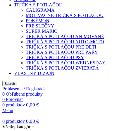
TRIČKÁ S POTLAČOU
CALIGRAMA
MOTIVAČNÉ TRIČKÁ S POTLAČOU
POKÉMON
PRE SLEČNY
SUPER MÁRIO
TRIČKÁ S POTLAČOU ANIMOVANÉ
TRIČKÁ S POTLAČOU AUTO-MOTO
TRIČKÁ S POTLAČOU PRE DETI
TRIČKÁ S POTLAČOU PRE PÁRY
TRIČKÁ S POTLAČOU PSY
TRIČKÁ S POTLAČOU WEDNESDAY
TRIČKÁ S POTLAČOU ZVIERATÁ
VLASTNÝ DIZAJN
Search
Prihlásenie / Registrácia
0
Obľúbené produkty
0
Porovnať
0,00
€
0
produktov
Menu
0,00
€
0
produktov
Všetky kategórie