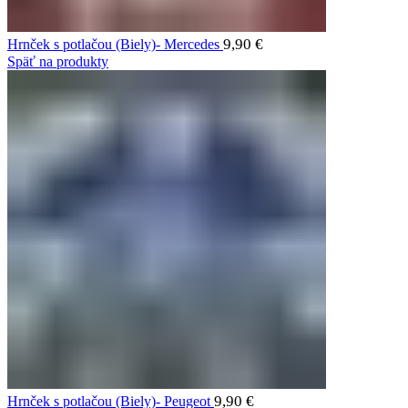
9,90
€
Hrnček s potlačou (Biely)- Mercedes
Späť na produkty
9,90
€
Hrnček s potlačou (Biely)- Peugeot