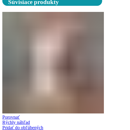
Súvisiace produkty
Porovnať
Rýchly náhľad
Pridať do obľúbených