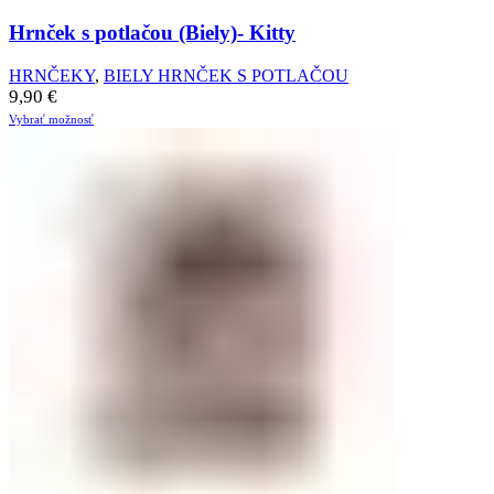
Hrnček s potlačou (Biely)- Kitty
HRNČEKY
,
BIELY HRNČEK S POTLAČOU
9,90
€
Vybrať možnosť