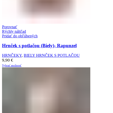
Porovnať
Rýchly náhľad
Pridať do obľúbených
Hrnček s potlačou (Biely)- Rapunzel
HRNČEKY
,
BIELY HRNČEK S POTLAČOU
9,90
€
Vybrať možnosť