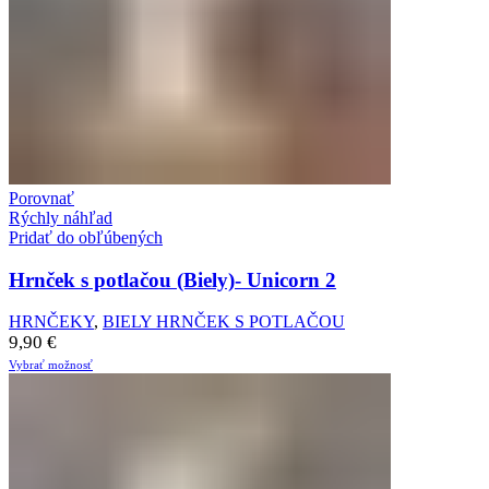
Porovnať
Rýchly náhľad
Pridať do obľúbených
Hrnček s potlačou (Biely)- Unicorn 2
HRNČEKY
,
BIELY HRNČEK S POTLAČOU
9,90
€
Vybrať možnosť