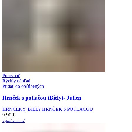
Porovnať
Rýchly náhľad
Pridať do obľúbených
Hrnček s potlačou (Biely)- Julien
HRNČEKY
,
BIELY HRNČEK S POTLAČOU
9,90
€
Vybrať možnosť