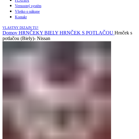
PLATBA
Vernostný systém
Všetko o nákupe
Kontakt
VLASTNY DIZAJN TU!
Domov
HRNČEKY
BIELY HRNČEK S POTLAČOU
Hrnček s
potlačou (Biely)- Nissan