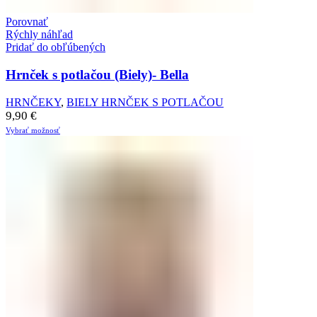
Porovnať
Rýchly náhľad
Pridať do obľúbených
Hrnček s potlačou (Biely)- Bella
HRNČEKY
,
BIELY HRNČEK S POTLAČOU
9,90
€
Vybrať možnosť