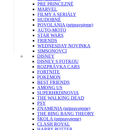
PRE PRINCEZNÉ
MARVEL
FILMY A SERIÁLY
HUDOBNÉ
POVOLANIA (pripravujeme)
AUTO-MOTO
STAR WARS
FRIENDS
WEDNESDAY
NOVINKA
SIMSONOVCI
DISNEY
DISNEY S FOTKOU
ROZPRÁVKA CARS
FORTNITE
POKEMON
BEST FRIENDS
AMONG US
SUPERHRDINOVIA
THE WALKING DEAD
PSY
ZNAMENIA (pripravujeme)
THE BING BANG THEORY
ŠKOLA (pripravujeme)
CLASH ROYAL
HARRY POTTER