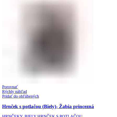
Porovnať
Rýchly náhľad
Pridať do obľúbených
Hrnček s potlačou (Biely)- Žabia princezná
HRNČEKY
,
BIELY HRNČEK S POTLAČOU