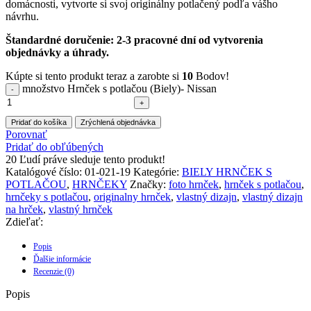
domácnosti, vytvorte si svoj originálny potlačený podľa vášho
návrhu.
Štandardné doručenie: 2-3 pracovné dní od vytvorenia
objednávky a úhrady.
Kúpte si tento produkt teraz a zarobte si
10
Bodov!
množstvo Hrnček s potlačou (Biely)- Nissan
Pridať do košíka
Zrýchlená objednávka
Porovnať
Pridať do obľúbených
20
Ľudí práve sleduje tento produkt!
Katalógové číslo:
01-021-19
Kategórie:
BIELY HRNČEK S
POTLAČOU
,
HRNČEKY
Značky:
foto hrnček
,
hrnček s potlačou
,
hrnčeky s potlačou
,
originalny hrnček
,
vlastný dizajn
,
vlastný dizajn
na hrček
,
vlastný hrnček
Zdieľať:
Popis
Ďalšie informácie
Recenzie (0)
Popis