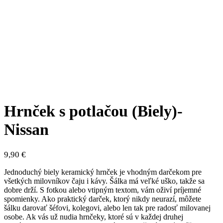
Hrnček s potlačou (Biely)-
Nissan
9,90
€
Jednoduchý biely keramický hrnček je vhodným darčekom pre
všetkých milovníkov čaju i kávy. Šálka má veľké uško, takže sa
dobre drží. S fotkou alebo vtipným textom, vám oživí príjemné
spomienky. Ako praktický darček, ktorý nikdy neurazí, môžete
šálku darovať šéfovi, kolegovi, alebo len tak pre radosť milovanej
osobe. Ak vás už nudia hrnčeky, ktoré sú v každej druhej