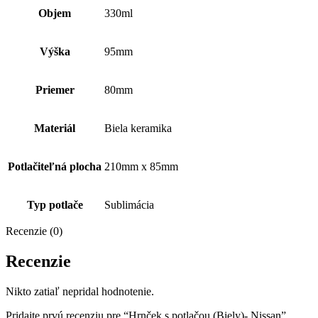
Objem
330ml
Výška
95mm
Priemer
80mm
Materiál
Biela keramika
Potlačiteľná plocha
210mm x 85mm
Typ potlače
Sublimácia
Recenzie (0)
Recenzie
Nikto zatiaľ nepridal hodnotenie.
Pridajte prvú recenziu pre “Hrnček s potlačou (Biely)- Nissan”