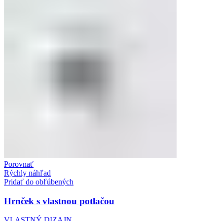
Porovnať
Rýchly náhľad
Pridať do obľúbených
Hrnček s vlastnou potlačou
VLASTNÝ DIZAJN