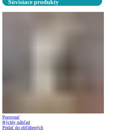
Súvisiace produkty
Porovnať
Rýchly náhľad
Pridať do obľúbených