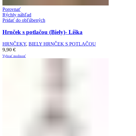
Porovnať
Rýchly náhľad
Pridať do obľúbených
Hrnček s potlačou (Biely)- Líška
HRNČEKY
,
BIELY HRNČEK S POTLAČOU
9,90
€
Vybrať možnosť