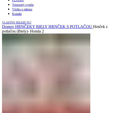
PLATBA
Vernostný systém
Všetko o nákupe
Kontakt
VLASTNY DIZAJN TU!
Domov
HRNČEKY
BIELY HRNČEK S POTLAČOU
Hrnček s
potlačou (Biely)- Honda 2