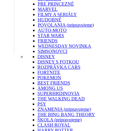
PRE PRINCEZNÉ
MARVEL
FILMY A SERIÁLY
HUDOBNÉ
POVOLANIA (pripravujeme)
AUTO-MOTO
STAR WARS
FRIENDS
WEDNESDAY
NOVINKA
SIMSONOVCI
DISNEY
DISNEY S FOTKOU
ROZPRÁVKA CARS
FORTNITE
POKEMON
BEST FRIENDS
AMONG US
SUPERHRDINOVIA
THE WALKING DEAD
PSY
ZNAMENIA (pripravujeme)
THE BING BANG THEORY
ŠKOLA (pripravujeme)
CLASH ROYAL
HARRY POTTER