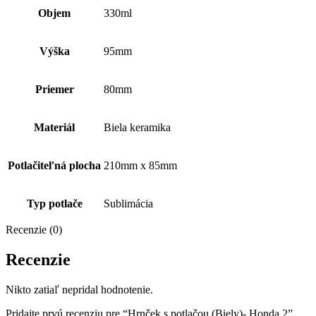
Objem
330ml
Výška
95mm
Priemer
80mm
Materiál
Biela keramika
Potlačiteľná plocha
210mm x 85mm
Typ potlače
Sublimácia
Recenzie (0)
Recenzie
Nikto zatiaľ nepridal hodnotenie.
Pridajte prvú recenziu pre “Hrnček s potlačou (Biely)- Honda 2”