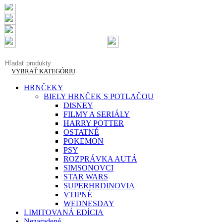
Doručenie do 2-3 pracovných dní
Garantovaná kvalita
Doprava zadarmo od 50 €
info@originalnetricka.sk
+421 948 013 921
VYBRAŤ KATEGÓRIU
HRNČEKY
BIELY HRNČEK S POTLAČOU
DISNEY
FILMY A SERIÁLY
HARRY POTTER
OSTATNÉ
POKEMON
PSY
ROZPRÁVKA AUTÁ
SIMSONOVCI
STAR WARS
SUPERHRDINOVIA
VTIPNÉ
WEDNESDAY
LIMITOVANÁ EDÍCIA
Nezaradené