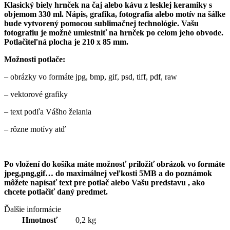
Klasický biely hrnček na čaj alebo kávu z lesklej keramiky s
objemom 330 ml. Nápis, grafika, fotografia alebo motív na šálke
bude vytvorený pomocou sublimačnej technológie. Vašu
fotografiu je možné umiestniť na hrnček po celom jeho obvode.
Potlačiteľná plocha je 210 x 85 mm.
Možnosti potlače:
– obrázky vo formáte jpg, bmp, gif, psd, tiff, pdf, raw
– vektorové grafiky
– text podľa Vášho želania
– rôzne motívy atď
Po vložení do košíka máte možnosť priložiť obrázok vo formáte
jpeg,png,gif… do maximálnej veľkosti 5MB a do poznámok
môžete napísať text pre
potlač alebo Vašu predstavu , ako
chcete potlačiť daný predmet.
Ďalšie informácie
Hmotnosť
0,2 kg