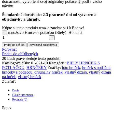
domácnosti, vytvorte si svoj originálny potlačený podľa vášho
návrhu.
Štandardné doručenie: 2-3 pracovné dní od vytvorenia
objednávky a úhrady.
Kúpte si tento produkt teraz a zarobte si
10
Bodov!
množstvo Hrnček s potlačou (Biely)- Honda 2
Pridať do košíka
Zrýchlená objednávka
Porovnať
Pridať do obľúbených
20
Ľudí práve sleduje tento produkt!
Katalógové číslo:
01-021-10
Kategórie:
BIELY HRNČEK S
POTLAČOU
,
HRNČEKY
Značky:
foto hrnček
,
hrnček s potlačou
,
hrnčeky s potlačou
,
originalny hrnček
,
vlastný dizajn
,
vlastný dizajn
na hrček
,
vlastný hrnček
Zdieľať:
Popis
Ďalšie informácie
Recenzie (0)
Popis