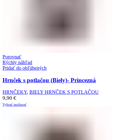
Porovnať
Rýchly náhľad
Pridať do obľúbených
Hrnček s potlačou (Biely)- Princezná
HRNČEKY
,
BIELY HRNČEK S POTLAČOU
9,90
€
Vybrať možnosť