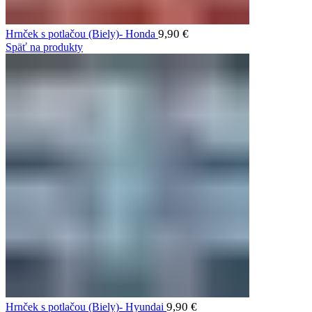
9,90
€
Hrnček s potlačou (Biely)- Honda
Späť na produkty
9,90
€
Hrnček s potlačou (Biely)- Hyundai