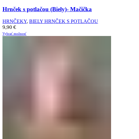
Hrnček s potlačou (Biely)- Mačička
HRNČEKY
,
BIELY HRNČEK S POTLAČOU
9,90
€
Vybrať možnosť