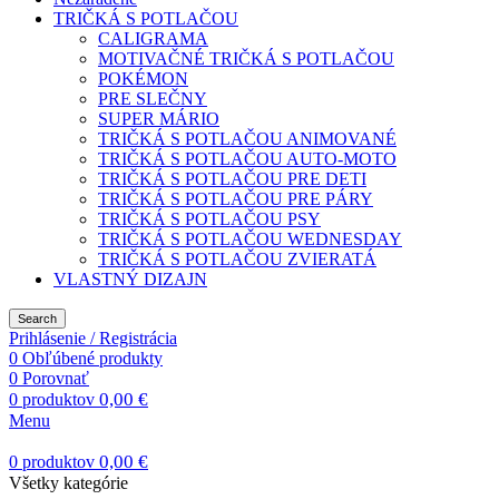
TRIČKÁ S POTLAČOU
CALIGRAMA
MOTIVAČNÉ TRIČKÁ S POTLAČOU
POKÉMON
PRE SLEČNY
SUPER MÁRIO
TRIČKÁ S POTLAČOU ANIMOVANÉ
TRIČKÁ S POTLAČOU AUTO-MOTO
TRIČKÁ S POTLAČOU PRE DETI
TRIČKÁ S POTLAČOU PRE PÁRY
TRIČKÁ S POTLAČOU PSY
TRIČKÁ S POTLAČOU WEDNESDAY
TRIČKÁ S POTLAČOU ZVIERATÁ
VLASTNÝ DIZAJN
Search
Prihlásenie / Registrácia
0
Obľúbené produkty
0
Porovnať
0,00
€
0
produktov
Menu
0,00
€
0
produktov
Všetky kategórie