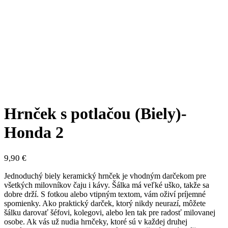
Hrnček s potlačou (Biely)-
Honda 2
9,90
€
Jednoduchý biely keramický hrnček je vhodným darčekom pre
všetkých milovníkov čaju i kávy. Šálka má veľké uško, takže sa
dobre drží. S fotkou alebo vtipným textom, vám oživí príjemné
spomienky. Ako praktický darček, ktorý nikdy neurazí, môžete
šálku darovať šéfovi, kolegovi, alebo len tak pre radosť milovanej
osobe. Ak vás už nudia hrnčeky, ktoré sú v každej druhej