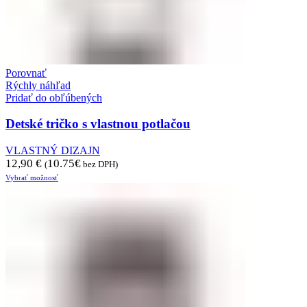
Porovnať
Rýchly náhľad
Pridať do obľúbených
Detské tričko s vlastnou potlačou
VLASTNÝ DIZAJN
12,90
€
10.75
€
(
bez DPH)
Vybrať možnosť