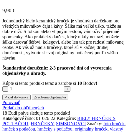
9,90
€
Jednoduchý biely keramický hrnček je vhodným darčekom pre
všetkých milovníkov čaju i kávy. Šálka má veľké uško, takže sa
dobre drží. S fotkou alebo vtipným textom, vám oživí príjemné
spomienky. Ako praktický darček, ktorý nikdy neurazí, môžete
šálku darovať šéfovi, kolegovi, alebo len tak pre radosť milovanej
osobe. Ak vás už nudia hrnčeky, ktoré sú v každej druhej
domácnosti, vytvorte si svoj originálny potlačený podľa vášho
návrhu.
Štandardné doručenie: 2-3 pracovné dní od vytvorenia
objednávky a úhrady.
Kúpte si tento produkt teraz a zarobte si
10
Bodov!
množstvo
Hrnček
Pridať do košíka
Zrýchlená objednávka
s
Porovnať
potlačou
Pridať do obľúbených
(Biely)-
18
Ľudí práve sleduje tento produkt!
Homer
Katalógové číslo:
01-026-22
Kategórie:
BIELY HRNČEK S
2
POTLAČOU
,
HRNČEKY
,
SIMSONOVCI
Značky:
foto hrnček
,
hrnček s potlačou
,
hrnčeky s potlačou
,
originalny hrnček
,
vlastný