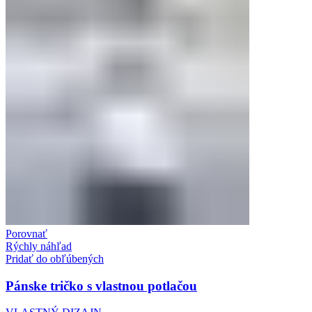
Porovnať
Rýchly náhľad
Pridať do obľúbených
Pánske tričko s vlastnou potlačou