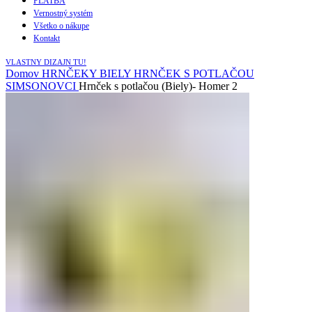
PLATBA
Vernostný systém
Všetko o nákupe
Kontakt
VLASTNY DIZAJN TU!
Domov
HRNČEKY
BIELY HRNČEK S POTLAČOU
SIMSONOVCI
Hrnček s potlačou (Biely)- Homer 2