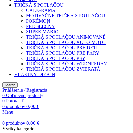
TRIČKÁ S POTLAČOU
CALIGRAMA
MOTIVAČNÉ TRIČKÁ S POTLAČOU
POKÉMON
PRE SLEČNY
SUPER MÁRIO
TRIČKÁ S POTLAČOU ANIMOVANÉ
TRIČKÁ S POTLAČOU AUTO-MOTO
TRIČKÁ S POTLAČOU PRE DETI
TRIČKÁ S POTLAČOU PRE PÁRY
TRIČKÁ S POTLAČOU PSY
TRIČKÁ S POTLAČOU WEDNESDAY
TRIČKÁ S POTLAČOU ZVIERATÁ
VLASTNÝ DIZAJN
Search
Prihlásenie / Registrácia
0
Obľúbené produkty
0
Porovnať
0,00
€
0
produktov
Menu
0,00
€
0
produktov
Všetky kategórie