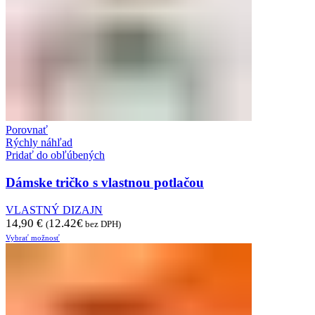
Porovnať
Rýchly náhľad
Pridať do obľúbených
Dámske tričko s vlastnou potlačou
VLASTNÝ DIZAJN
14,90
€
12.42
€
(
bez DPH)
Vybrať možnosť