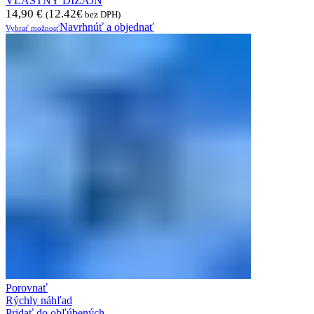
VLASTNÝ DIZAJN
14,90
€
12.42
€
(
bez DPH)
Navrhnúť a objednať
Vybrať možnosť
Porovnať
Rýchly náhľad
Pridať do obľúbených