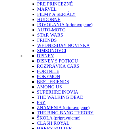
PRE PRINCEZNÉ
MARVEL
FILMY A SERIÁLY
HUDOBNÉ
POVOLANIA (pripravujeme)
AUTO-MOTO
STAR WARS
FRIENDS
WEDNESDAY
NOVINKA
SIMSONOVCI
DISNEY
DISNEY S FOTKOU
ROZPRÁVKA CARS
FORTNITE
POKEMON
BEST FRIENDS
AMONG US
SUPERHRDINOVIA
THE WALKING DEAD
PSY
ZNAMENIA (pripravujeme)
THE BING BANG THEORY
ŠKOLA (pripravujeme)
CLASH ROYAL
HARRY POTTER