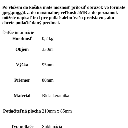
Po vložení do košíka máte možnosť priložiť obrázok vo formáte
jpeg,png,gif… do maximálnej veľkosti 5MB a do poznámok
môžete napísať text pre
potlač alebo Vašu predstavu , ako
chcete potlačiť daný predmet.
Ďalšie informácie
Hmotnosť
0,2 kg
Objem
330ml
Výška
95mm
Priemer
80mm
Materiál
Biela keramika
Potlačiteľná plocha
210mm x 85mm
Typ potlače
Sublimácia