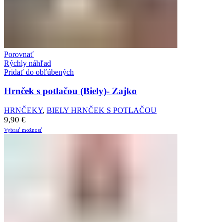
Porovnať
Rýchly náhľad
Pridať do obľúbených
Hrnček s potlačou (Biely)- Zajko
HRNČEKY
,
BIELY HRNČEK S POTLAČOU
9,90
€
Vybrať možnosť