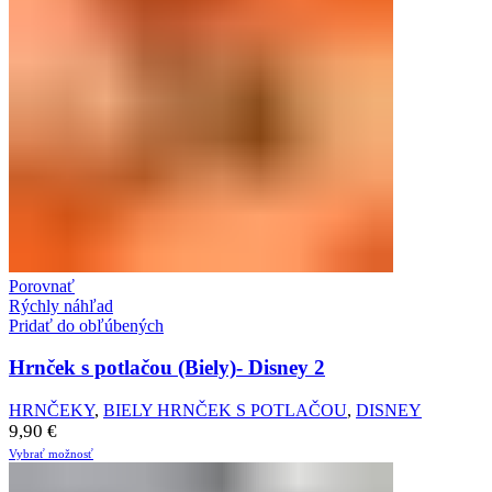
Porovnať
Rýchly náhľad
Pridať do obľúbených
Hrnček s potlačou (Biely)- Disney 2
HRNČEKY
,
BIELY HRNČEK S POTLAČOU
,
DISNEY
9,90
€
Vybrať možnosť