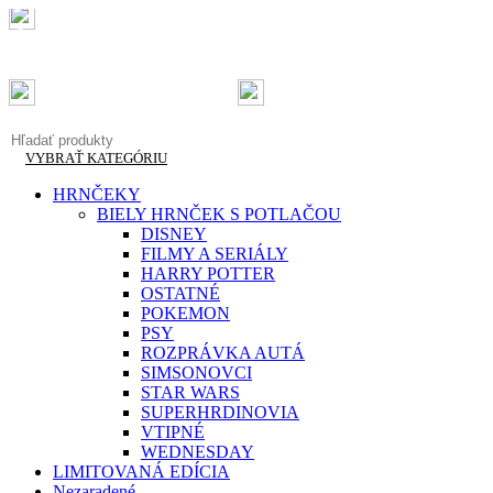
Doručenie do 2-3 pracovných dní
Garantovaná kvalita
Doprava zadarmo od 50 €
info@originalnetricka.sk
+421 948 013 921
VYBRAŤ KATEGÓRIU
HRNČEKY
BIELY HRNČEK S POTLAČOU
DISNEY
FILMY A SERIÁLY
HARRY POTTER
OSTATNÉ
POKEMON
PSY
ROZPRÁVKA AUTÁ
SIMSONOVCI
STAR WARS
SUPERHRDINOVIA
VTIPNÉ
WEDNESDAY
LIMITOVANÁ EDÍCIA
Nezaradené