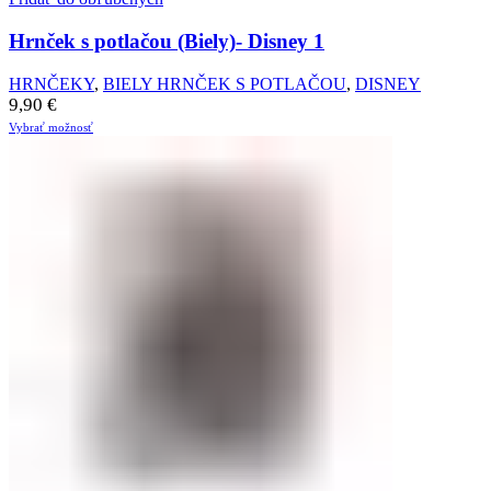
Hrnček s potlačou (Biely)- Disney 1
HRNČEKY
,
BIELY HRNČEK S POTLAČOU
,
DISNEY
9,90
€
Vybrať možnosť