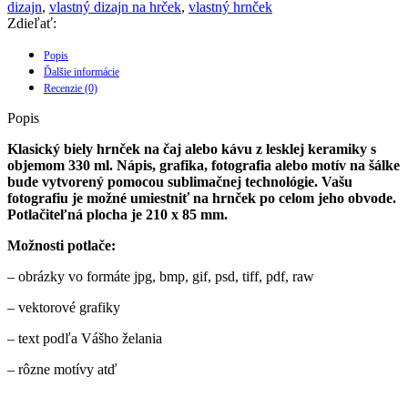
dizajn
,
vlastný dizajn na hrček
,
vlastný hrnček
Zdieľať:
Popis
Ďalšie informácie
Recenzie (0)
Popis
Klasický biely hrnček na čaj alebo kávu z lesklej keramiky s
objemom 330 ml. Nápis, grafika, fotografia alebo motív na šálke
bude vytvorený pomocou sublimačnej technológie. Vašu
fotografiu je možné umiestniť na hrnček po celom jeho obvode.
Potlačiteľná plocha je 210 x 85 mm.
Možnosti potlače:
– obrázky vo formáte jpg, bmp, gif, psd, tiff, pdf, raw
– vektorové grafiky
– text podľa Vášho želania
– rôzne motívy atď