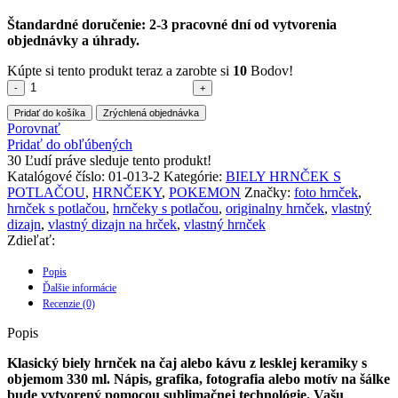
Štandardné doručenie: 2-3 pracovné dní od vytvorenia
objednávky a úhrady.
Kúpte si tento produkt teraz a zarobte si
10
Bodov!
množstvo
Hrnček
Pridať do košíka
Zrýchlená objednávka
s
Porovnať
potlačou
Pridať do obľúbených
(Biely)-
30
Ľudí práve sleduje tento produkt!
Detective
Katalógové číslo:
01-013-2
Kategórie:
BIELY HRNČEK S
Pikachu
POTLAČOU
,
HRNČEKY
,
POKEMON
Značky:
foto hrnček
,
hrnček s potlačou
,
hrnčeky s potlačou
,
originalny hrnček
,
vlastný
dizajn
,
vlastný dizajn na hrček
,
vlastný hrnček
Zdieľať:
Popis
Ďalšie informácie
Recenzie (0)
Popis
Klasický biely hrnček na čaj alebo kávu z lesklej keramiky s
objemom 330 ml. Nápis, grafika, fotografia alebo motív na šálke
bude vytvorený pomocou sublimačnej technológie. Vašu