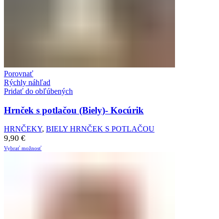
Porovnať
Rýchly náhľad
Pridať do obľúbených
Hrnček s potlačou (Biely)- Kocúrik
HRNČEKY
,
BIELY HRNČEK S POTLAČOU
9,90
€
Vybrať možnosť