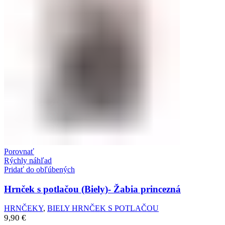
Porovnať
Rýchly náhľad
Pridať do obľúbených
Hrnček s potlačou (Biely)- Žabia princezná
HRNČEKY
,
BIELY HRNČEK S POTLAČOU
9,90
€