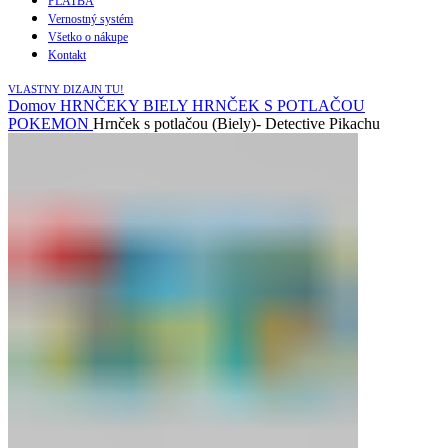
PLATBA
Vernostný systém
Všetko o nákupe
Kontakt
VLASTNY DIZAJN TU!
Domov
HRNČEKY
BIELY HRNČEK S POTLAČOU
POKEMON
Hrnček s potlačou (Biely)- Detective Pikachu