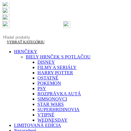
Doručenie do 2-3 pracovných dní
Garantovaná kvalita
Doprava zadarmo od 50 €
info@originalnetricka.sk
+421 948 013 921
VYBRAŤ KATEGÓRIU
HRNČEKY
BIELY HRNČEK S POTLAČOU
DISNEY
FILMY A SERIÁLY
HARRY POTTER
OSTATNÉ
POKEMON
PSY
ROZPRÁVKA AUTÁ
SIMSONOVCI
STAR WARS
SUPERHRDINOVIA
VTIPNÉ
WEDNESDAY
LIMITOVANÁ EDÍCIA
Nezaradené