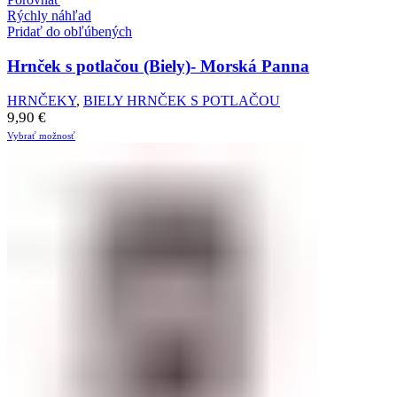
Rýchly náhľad
Pridať do obľúbených
Hrnček s potlačou (Biely)- Morská Panna
HRNČEKY
,
BIELY HRNČEK S POTLAČOU
9,90
€
Vybrať možnosť