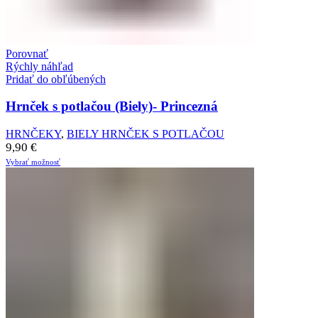
Porovnať
Rýchly náhľad
Pridať do obľúbených
Hrnček s potlačou (Biely)- Princezná
HRNČEKY
,
BIELY HRNČEK S POTLAČOU
9,90
€
Vybrať možnosť