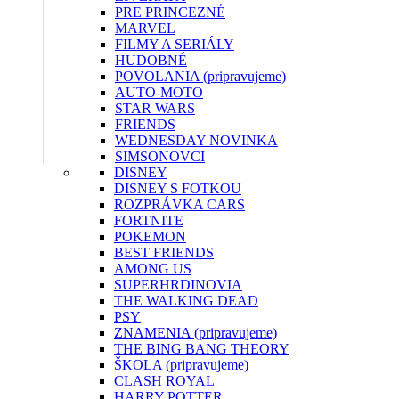
PRE PRINCEZNÉ
MARVEL
FILMY A SERIÁLY
HUDOBNÉ
POVOLANIA (pripravujeme)
AUTO-MOTO
STAR WARS
FRIENDS
WEDNESDAY
NOVINKA
SIMSONOVCI
DISNEY
DISNEY S FOTKOU
ROZPRÁVKA CARS
FORTNITE
POKEMON
BEST FRIENDS
AMONG US
SUPERHRDINOVIA
THE WALKING DEAD
PSY
ZNAMENIA (pripravujeme)
THE BING BANG THEORY
ŠKOLA (pripravujeme)
CLASH ROYAL
HARRY POTTER