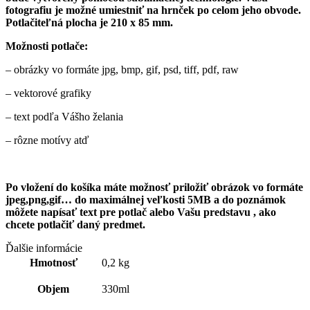
fotografiu je možné umiestniť na hrnček po celom jeho obvode.
Potlačiteľná plocha je 210 x 85 mm.
Možnosti potlače:
– obrázky vo formáte jpg, bmp, gif, psd, tiff, pdf, raw
– vektorové grafiky
– text podľa Vášho želania
– rôzne motívy atď
Po vložení do košíka máte možnosť priložiť obrázok vo formáte
jpeg,png,gif… do maximálnej veľkosti 5MB a do poznámok
môžete napísať text pre
potlač alebo Vašu predstavu , ako
chcete potlačiť daný predmet.
Ďalšie informácie
Hmotnosť
0,2 kg
Objem
330ml