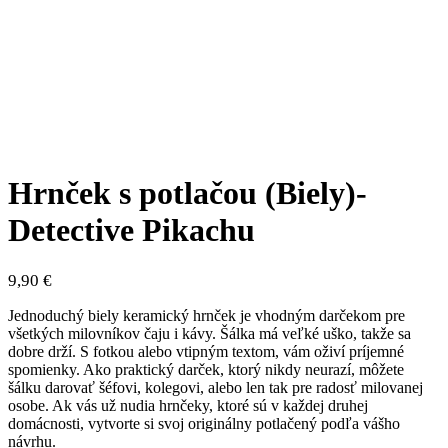
Hrnček s potlačou (Biely)-
Detective Pikachu
9,90
€
Jednoduchý biely keramický hrnček je vhodným darčekom pre
všetkých milovníkov čaju i kávy. Šálka má veľké uško, takže sa
dobre drží. S fotkou alebo vtipným textom, vám oživí príjemné
spomienky. Ako praktický darček, ktorý nikdy neurazí, môžete
šálku darovať šéfovi, kolegovi, alebo len tak pre radosť milovanej
osobe. Ak vás už nudia hrnčeky, ktoré sú v každej druhej
domácnosti, vytvorte si svoj originálny potlačený podľa vášho
návrhu.