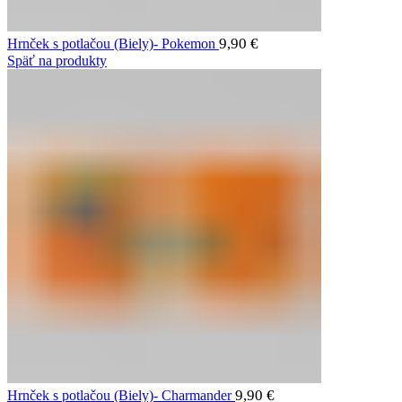
9,90
€
Hrnček s potlačou (Biely)- Pokemon
Späť na produkty
9,90
€
Hrnček s potlačou (Biely)- Charmander