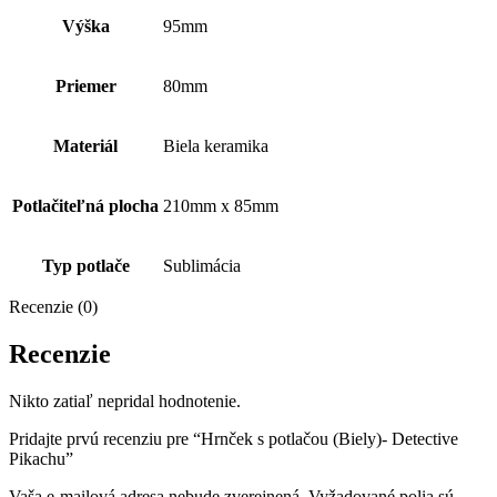
Výška
95mm
Priemer
80mm
Materiál
Biela keramika
Potlačiteľná plocha
210mm x 85mm
Typ potlače
Sublimácia
Recenzie (0)
Recenzie
Nikto zatiaľ nepridal hodnotenie.
Pridajte prvú recenziu pre “Hrnček s potlačou (Biely)- Detective
Pikachu”
Vaša e-mailová adresa nebude zverejnená.
Vyžadované polia sú