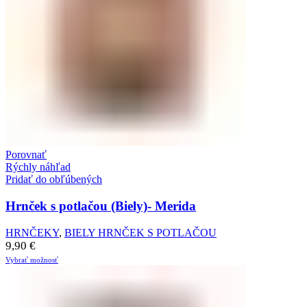
Porovnať
Rýchly náhľad
Pridať do obľúbených
Hrnček s potlačou (Biely)- Merida
HRNČEKY
,
BIELY HRNČEK S POTLAČOU
9,90
€
Vybrať možnosť