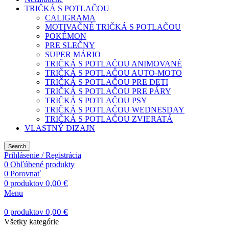
TRIČKÁ S POTLAČOU
CALIGRAMA
MOTIVAČNÉ TRIČKÁ S POTLAČOU
POKÉMON
PRE SLEČNY
SUPER MÁRIO
TRIČKÁ S POTLAČOU ANIMOVANÉ
TRIČKÁ S POTLAČOU AUTO-MOTO
TRIČKÁ S POTLAČOU PRE DETI
TRIČKÁ S POTLAČOU PRE PÁRY
TRIČKÁ S POTLAČOU PSY
TRIČKÁ S POTLAČOU WEDNESDAY
TRIČKÁ S POTLAČOU ZVIERATÁ
VLASTNÝ DIZAJN
Search
Prihlásenie / Registrácia
0
Obľúbené produkty
0
Porovnať
0,00
€
0
produktov
Menu
0,00
€
0
produktov
Všetky kategórie