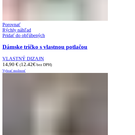
Porovnať
Rýchly náhľad
Pridať do obľúbených
Dámske tričko s vlastnou potlačou
VLASTNÝ DIZAJN
14,90
€
12.42
€
(
bez DPH)
Vybrať možnosť