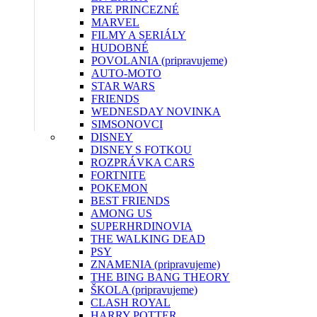
PRE PRINCEZNÉ
MARVEL
FILMY A SERIÁLY
HUDOBNÉ
POVOLANIA (pripravujeme)
AUTO-MOTO
STAR WARS
FRIENDS
WEDNESDAY
NOVINKA
SIMSONOVCI
DISNEY
DISNEY S FOTKOU
ROZPRÁVKA CARS
FORTNITE
POKEMON
BEST FRIENDS
AMONG US
SUPERHRDINOVIA
THE WALKING DEAD
PSY
ZNAMENIA (pripravujeme)
THE BING BANG THEORY
ŠKOLA (pripravujeme)
CLASH ROYAL
HARRY POTTER