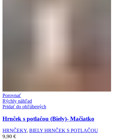
Porovnať
Rýchly náhľad
Pridať do obľúbených
Hrnček s potlačou (Biely)- Mačiatko
HRNČEKY
,
BIELY HRNČEK S POTLAČOU
9,90
€