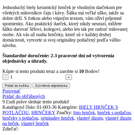
Jednoduchý biely keramický hrnček je vhodným darčekom pre
všetkých milovníkov čaju i kávy. Šálka má veľké uško, takže sa
dobre drží. S fotkou alebo vtipným textom, vám oživí príjemné
spomienky. Ako praktický darček, ktorý nikdy neurazí, môžete
šálku darovať šéfovi, kolegovi, alebo len tak pre radosť milovanej
osobe. Ak vás už nudia hrnčeky, ktoré sú v každej druhej
domácnosti, vytvorte si svoj originálny potlačený podľa vášho
návrhu.
Štandardné doručenie: 2-3 pracovné dní od vytvorenia
objednávky a úhrady.
Kúpte si tento produkt teraz a zarobte si
10
Bodov!
množstvo
Hrnček
Pridať do košíka
Zrýchlená objednávka
s
Porovnať
potlačou
Pridať do obľúbených
(Biely)-
9
Ľudí práve sleduje tento produkt!
Animované
Katalógové číslo:
01-003-36
Kategórie:
BIELY HRNČEK S
38
POTLAČOU
,
HRNČEKY
Značky:
foto hrnček
,
hrnček s potlačou
,
hrnčeky s potlačou
,
originalny hrnček
,
vlastný dizajn
,
vlastný dizajn
na hrček
,
vlastný hrnček
Zdieľať: