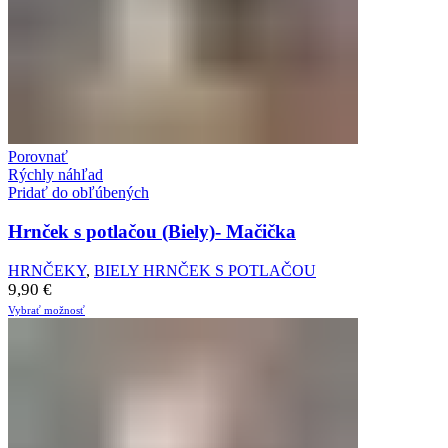
Porovnať
Rýchly náhľad
Pridať do obľúbených
Hrnček s potlačou (Biely)- Mačička
HRNČEKY
,
BIELY HRNČEK S POTLAČOU
9,90
€
Vybrať možnosť