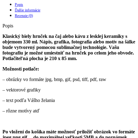
Popis
Ďalšie informácie
Recenzie (0)
Popis
Klasický biely hrnček na čaj alebo kávu z lesklej keramiky s
objemom 330 ml. Nápis, grafika, fotografia alebo motív na šálke
bude vytvorený pomocou sublimačnej technológie. Vašu
fotografiu je možné umiestniť na hrnček po celom jeho obvode.
Potlačiteľná plocha je 210 x 85 mm.
Možnosti potlače:
– obrázky vo formáte jpg, bmp, gif, psd, tiff, pdf, raw
– vektorové grafiky
– text podľa Vášho želania
– rôzne motívy atď
Po vložení do košíka máte možnosť priložiť obrázok vo formáte
jpeg,png,gif… do maximálnej veľkosti 5MB a do poznámok