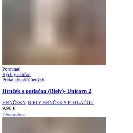
Porovnať
Rýchly náhľad
Pridať do obľúbených
Hrnček s potlačou (Biely)- Unicorn 2
HRNČEKY
,
BIELY HRNČEK S POTLAČOU
9,90
€
Vybrať možnosť