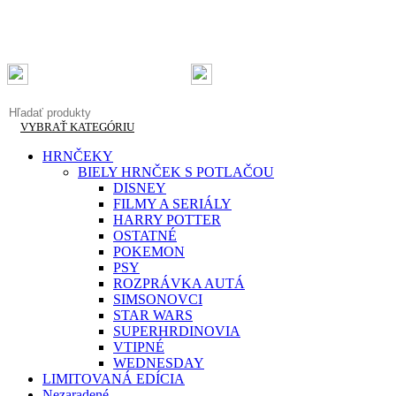
Doručenie do 2-3 pracovných dní
Garantovaná kvalita
Doprava zadarmo od 50 €
info@originalnetricka.sk
+421 948 013 921
VYBRAŤ KATEGÓRIU
HRNČEKY
BIELY HRNČEK S POTLAČOU
DISNEY
FILMY A SERIÁLY
HARRY POTTER
OSTATNÉ
POKEMON
PSY
ROZPRÁVKA AUTÁ
SIMSONOVCI
STAR WARS
SUPERHRDINOVIA
VTIPNÉ
WEDNESDAY
LIMITOVANÁ EDÍCIA
Nezaradené