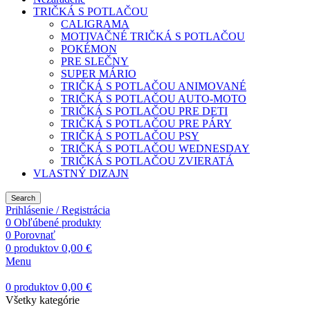
TRIČKÁ S POTLAČOU
CALIGRAMA
MOTIVAČNÉ TRIČKÁ S POTLAČOU
POKÉMON
PRE SLEČNY
SUPER MÁRIO
TRIČKÁ S POTLAČOU ANIMOVANÉ
TRIČKÁ S POTLAČOU AUTO-MOTO
TRIČKÁ S POTLAČOU PRE DETI
TRIČKÁ S POTLAČOU PRE PÁRY
TRIČKÁ S POTLAČOU PSY
TRIČKÁ S POTLAČOU WEDNESDAY
TRIČKÁ S POTLAČOU ZVIERATÁ
VLASTNÝ DIZAJN
Search
Prihlásenie / Registrácia
0
Obľúbené produkty
0
Porovnať
0,00
€
0
produktov
Menu
0,00
€
0
produktov
Všetky kategórie