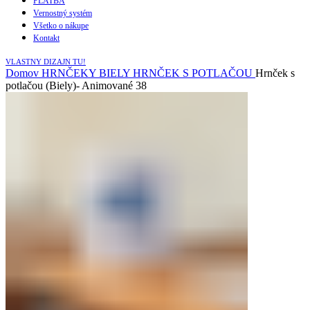
PLATBA
Vernostný systém
Všetko o nákupe
Kontakt
VLASTNY DIZAJN TU!
Domov
HRNČEKY
BIELY HRNČEK S POTLAČOU
Hrnček s
potlačou (Biely)- Animované 38